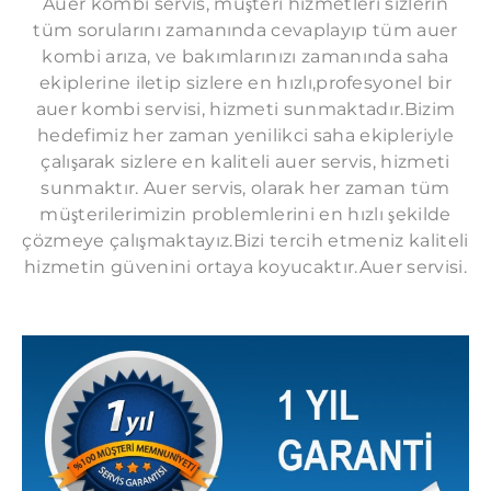
Auer kombi servis, müşteri hizmetleri sizlerin
tüm sorularını zamanında cevaplayıp tüm auer
kombi arıza, ve bakımlarınızı zamanında saha
ekiplerine iletip sizlere en hızlı,profesyonel bir
auer kombi servisi, hizmeti sunmaktadır.Bizim
hedefimiz her zaman yenilikci saha ekipleriyle
çalışarak sizlere en kaliteli auer servis, hizmeti
sunmaktır. Auer servis, olarak her zaman tüm
müşterilerimizin problemlerini en hızlı şekilde
çözmeye çalışmaktayız.Bizi tercih etmeniz kaliteli
hizmetin güvenini ortaya koyucaktır.Auer servisi.