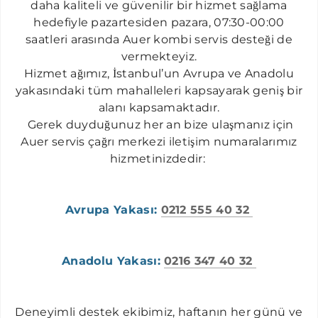
daha kaliteli ve güvenilir bir hizmet sa
ğ
l
a
m
a
h
e
d
efiyle
pazartesiden pazara, 07:30
-00:0
0
saatleri arasında Auer kombi servis
dest
e
ği
d
e
ve
r
mekt
e
y
iz
.
H
i
zm
et ağımız, İstanbul’un Avrupa ve Anadolu
yakasındaki tüm mahalleleri kapsa
y
a
ra
k
gen
iş bi
r
a
la
nı
kapsamaktadır.
Gerek duyduğunuz her an bize ulaşmanız
için
Auer servis çağrı merkezi
iletişim
numaralarımız
h
i
z
m
e
t
in
iz
de
d
i
r:
Avrupa Yakası:
0212 555 40 32
Anadolu Yakası:
0216 347 40 32
Deneyimli
destek ekibimiz,
haft
a
n
ı
n her
g
ü
n
ü
v
e