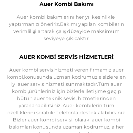
Auer Kombi Bakımı
HALKALI AUER SERVISI
İKITELLI AUER SERVISI
Auer kombi bakımlarını her yıl kesinlikle
yaptırmanızı öneririz.Bakımı yapılan kombilerin
KAYAŞEHIR AUER SERVISI
verimliliği artarak çalış düzeyide maksimum
BAHÇEŞEHIR AUER SERVISI
seviyeye çıkıcaktır.
ACIBADEM AUER SERVISI
ALTUNIZADE AUER SERVISI
AUER KOMBİ SERVİS HİZMETLERİ
BALMUMCU AUER SERVISI
Auer kombi servis,hizmeti veren firmamız auer
ATAKÖY AUER SERVISI
kombi,konusunda uzman kodrumuzla sizlere en
iyi auer servis hizmeti sunmaktadır.Tüm auer
BEBEK AUER SERVISI
kombi,ürünleriniz için bizlerle iletişime geçip
BOMONTI AUER SERVISI
bütün auer teknik sevis, hizmetlerinden
yararlanabilirsiniz. Auer kombilerin tüm
BOSTANCI AUER SERVISI
özelliklerini sorabilir telefonla destek alabilirsiniz.
ÇELIKTEPE AUER SERVISI
Bizler auer kombi servisi, olarak auer kombi
CENNET AUER SERVISI
bakımları konusunda uzaman kodrumuz,la her