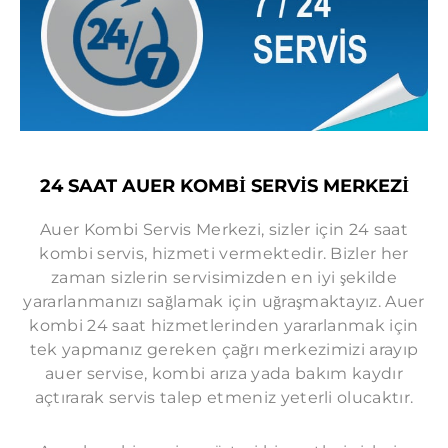
24 SAAT AUER KOMBİ SERVİS MERKEZİ
Auer Kombi Servis Merkezi, sizler için 24 saat
kombi servis, hizmeti vermektedir. Bizler her
zaman sizlerin servisimizden en iyi şekilde
yararlanmanızı sağlamak için uğraşmaktayız. Auer
kombi 24 saat hizmetlerinden yararlanmak için
tek yapmanız gereken çağrı merkezimizi arayıp
auer servise, kombi arıza yada bakım kaydır
açtırarak servis talep etmeniz yeterli olucaktır.