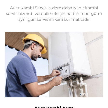
KAVAKLI AUER SERVISI
Auer Kombi Servisi sizlere daha iyi bir kombi
servis hizmeti verebilmek için haftanın hergünü
GÜRPINAR AUER SERVISI
aynı gün servis imkanı sunmaktadır
SELIMPAŞA AUER SERVISI
KUMBURGAZ AUER SERVISI
GÖKTÜRK AUER SERVISI
KEMERBURGAZ AUER SERVISI
HABIPLER AUER SERVISI
SULTANÇIFTLIĞI AUER SERVISI
MECIDIYEKÖY AUER SERVISI
NIŞANTAŞI AUER SERVISI
ORTAKÖY AUER SERVISI
ETILER AUER SERVISI
YENIBOSNA AUER SERVISI