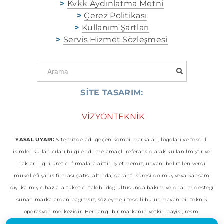
>
Kvkk Aydınlatma Metni
>
Çerez Politikası
>
Kullanım Şartları
>
Servis Hizmet Sözleşmesi
SİTE TASARIM:
​
VİZYONTEKNİK
YASAL UYARI:
Sitemizde adı geçen kombi markaları, logoları ve tescilli
isimler kullanıcıları bilgilendirme amaçlı referans olarak kullanılmıştır ve
hakları ilgili üretici firmalara aittir. İşletmemiz, unvanı belirtilen vergi
mükellefi şahıs firması çatısı altında, garanti süresi dolmuş veya kapsam
dışı kalmış cihazlara tüketici talebi doğrultusunda bakım ve onarım desteği
sunan markalardan bağımsız, sözleşmeli tescili bulunmayan bir teknik
operasyon merkezidir. Herhangi bir markanın yetkili bayisi, resmi
temsilcisi veya yetkili servisi konumunda değildir.