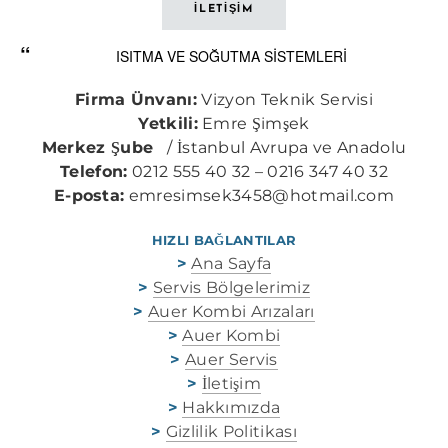
İLETİŞİM
ISITMA VE SOĞUTMA SİSTEMLERİ
Firma Ünvanı:
Vizyon Teknik Servisi
Yetkili:
Emre Şimşek
Merkez Şube
/ İstanbul Avrupa ve Anadolu
Telefon:
0212 555 40 32 – 0216 347 40 32
E-posta:
emresimsek3458@hotmail.com
HIZLI BAĞLANTILAR
>
Ana Sayfa
>
Servis Bölgelerimiz
>
Auer Kombi Arızaları
>
Auer Kombi
>
Auer Servis
>
İletişim
>
Hakkımızda
>
Gizlilik Politikası