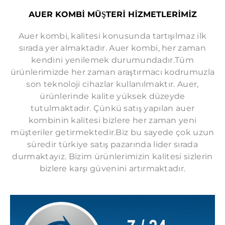
OKMEYDANI AUER SERVISI
AUER KOMBİ MÜŞTERİ HİZMETLERİMİZ
OSMANBEY AUER SERVISI
Auer kombi, kalitesi konusunda tartışılmaz ilk
SEYRANTEPE AUER SERVISI
sırada yer almaktadır. Auer kombi, her zaman
ŞIRINTEPE AUER SERVISI
kendini yenilemek durumundadır.Tüm
TAKSIM AUER SERVISI
ürünlerimizde her zaman araştırmacı kodrumuzla
son teknoloji cihazlar kullanılmaktır. Auer,
TOPKAPI AUER SERVISI
ürünlerinde kalite yüksek düzeyde
ULUS AUER SERVISI
tutulmaktadır. Çünkü satış yapılan auer
kombinin kalitesi bizlere her zaman yeni
YAYLA AUER SERVISI
müşteriler getirmektedir.Biz bu sayede çok uzun
ZINCIRLIKUYU AUER SERVISI
süredir türkiye satış pazarında lider sırada
durmaktayız. Bizim ürünlerimizin kalitesi sizlerin
bizlere karşı güvenini artırmaktadır.