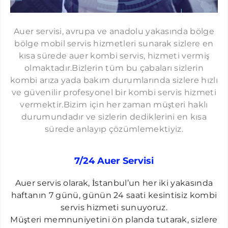
Auer servisi, avrupa ve anadolu yakasında bölge
bölge mobil servis hizmetleri sunarak sizlere en
kısa sürede auer kombi servis, hizmeti vermiş
olmaktadır.Bizlerin tüm bu çabaları sizlerin
kombi arıza yada bakım durumlarında sizlere hızlı
ve güvenilir profesyonel bir kombi servis hizmeti
vermektir.Bizim için her zaman müşteri haklı
durumundadır ve sizlerin dediklerini en kısa
sürede anlayıp çözümlemektiyiz.
7/24 Auer Servisi
Auer servis olarak, İstanbul’un her iki yakasında
haftanın
7
günü,
günün
24 saat
i
kesi
n
tisiz
kombi
servis hizmeti s
unu
y
o
ru
z.
Müşteri memnuniyetini ön planda tutarak,
sizlere