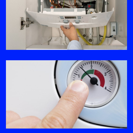
BEYLIKDÜZÜ AUER SERVISI
FATIH AUER SERVISI
SARIYER AUER SERVISI
ARNAVUTKÖY AUER SERVISI
ZEYTINBURNU AUER SERVISI
ŞIŞLI AUER SERVISI
GÜNGÖREN AUER SERVISI
BAYRAMPAŞA AUER SERVISI
BÜYÜKÇEKMECE AUER SERVISI
BAKIRKÖY AUER SERVISI
SILIVRI AUER SERVISI
BEŞIKTAŞ AUER SERVISI
ÇATALCA AUER SERVISI
PENDIK AUER SERVISI