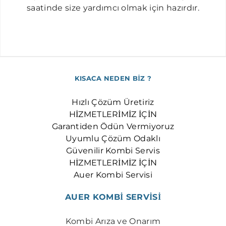
s
a
ati
nd
e
si
ze y
a
rdım
cı
olmak için hazı
r
dır
.
KISACA NEDEN BİZ ?
Hızlı Çözüm Üretiriz
HİZMETLERİMİZ İÇİN
Garantiden Ödün Vermiyoruz
Uyumlu Çözüm Odaklı
Güvenilir Kombi Servis
HİZMETLERİMİZ İÇİN
Auer Kombi Servisi
AUER KOMBİ SERVİSİ
Kombi Arıza ve Onarım