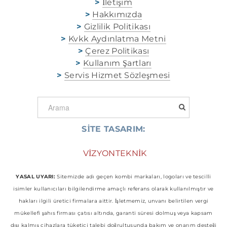
>
İletişim
>
Hakkımızda
>
Gizlilik Politikası
>
Kvkk Aydınlatma Metni
>
Çerez Politikası
>
Kullanım Şartları
>
Servis Hizmet Sözleşmesi
SİTE TASARIM:
​
VİZYONTEKNİK
YASAL UYARI:
Sitemizde adı geçen kombi markaları, logoları ve tescilli
isimler kullanıcıları bilgilendirme amaçlı referans olarak kullanılmıştır ve
hakları ilgili üretici firmalara aittir. İşletmemiz, unvanı belirtilen vergi
mükellefi şahıs firması çatısı altında, garanti süresi dolmuş veya kapsam
dışı kalmış cihazlara tüketici talebi doğrultusunda bakım ve onarım desteği