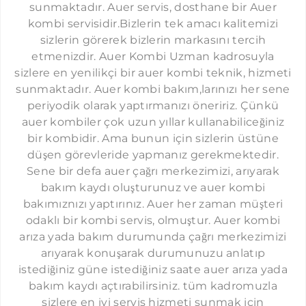
sunmaktadır. Auer servis, dosthane bir Auer
ŞIRINEVLER AUER SERVISI
kombi servisidir.Bizlerin tek amacı kalitemizi
LEVENT AUER SERVISI
sizlerin görerek bizlerin markasını tercih
etmenizdir. Auer Kombi Uzman kadrosuyla
ÇAĞLAYAN AUER SERVISI
sizlere en yenilikçi bir auer kombi teknik, hizmeti
SEFAKÖY AUER SERVISI
sunmaktadır. Auer kombi bakım,larınızı her sene
periyodik olarak yaptırmanızı öneririz. Çünkü
YEŞILKÖY AUER SERVISI
auer kombiler çok uzun yıllar kullanabiliceğiniz
YEŞILYURT AUER SERVISI
bir kombidir. Ama bunun için sizlerin üstüne
düşen görevleride yapmanız gerekmektedir.
FLORYA AUER SERVISI
Sene bir defa auer çağrı merkezimizi, arıyarak
ÇAPA AUER SERVISI
bakım kaydı oluşturunuz ve auer kombi
CERRAHPAŞA AUER SERVISI
bakımıznızı yaptırınız. Auer her zaman müşteri
odaklı bir kombi servis, olmuştur. Auer kombi
KOCAMUSTAFAPAŞA AUER SERVISI
arıza yada bakım durumunda çağrı merkezimizi
KASIMPAŞA AUER SERVISI
arıyarak konuşarak durumunuzu anlatıp
istediğiniz güne istediğiniz saate auer arıza yada
GÜNEŞLI AUER SERVISI
bakım kaydı açtırabilirsiniz. tüm kadromuzla
HAZNEDAR AUER SERVISI
sizlere en iyi servis hizmeti sunmak için