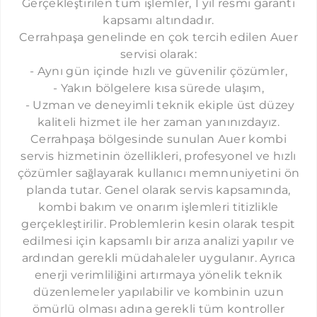
Gerçekleştirilen tüm işlemler, 1 yıl resmi garanti
CIHANGIR AUER SERVISI
kapsamı altındadır.
ELMADAĞ AUER SERVISI
Cerrahpaşa genelinde en çok tercih edilen Auer
servisi olarak:
DIKILITAŞ AUER SERVISI
- Aynı gün içinde hızlı ve güvenilir çözümler,
FERIKÖY AUER SERVISI
- Yakın bölgelere kısa sürede ulaşım,
FULYA AUER SERVISI
​ - Uzman ve deneyimli teknik ekiple üst düzey
kaliteli hizmet ile her zaman yanınızdayız.
GÜLTEPE AUER SERVISI
​Cerrahpaşa bölgesinde sunulan Auer kombi
GÖZTEPE AUER SERVISI
servis hizmetinin özellikleri, profesyonel ve hızlı
çözümler sağlayarak kullanıcı memnuniyetini ön
HALICIĞLU AUER SERVISI
planda tutar. Genel olarak servis kapsamında,
HARBIYE AUER SERVISI
kombi bakım ve onarım işlemleri titizlikle
gerçekleştirilir. Problemlerin kesin olarak tespit
İSTINYE AUER SERVISI
edilmesi için kapsamlı bir arıza analizi yapılır ve
KURTULUŞ AUER SERVISI
ardından gerekli müdahaleler uygulanır. Ayrıca
MASLAK AUER SERVISI
enerji verimliliğini artırmaya yönelik teknik
düzenlemeler yapılabilir ve kombinin uzun
MERTER AUER SERVISI
ömürlü olması adına gerekli tüm kontroller