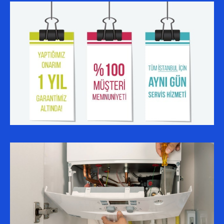
SERVIS BÖLGELERIMIZ
ALIBEYKÖY AUER SERVISI
ESENYURT AUER SERVISI
KÜÇÜKÇEKMECE AUER SERVISI
BAĞCILAR AUER SERVISI
BAHÇELIEVLER AUER SERVISI
SULTANGAZI AUER SERVISI
BAŞAKŞEHIR AUER SERVISI
GAZIOSMANPAŞA AUER SERVISI
AVCILAR AUER SERVISI
KAĞITHANE AUER SERVISI
ESENLER AUER SERVISI
EYÜP AUER SERVISI