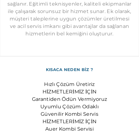
OKMEYDANI AUER SERVISI
sağlanır. Eğitimli teknisyenler, kaliteli ekipmanlar
ile çalışarak sorunsuz bir hizmet sunar. Ek olarak,
OSMANBEY AUER SERVISI
müşteri taleplerine uygun çözümler üretilmesi
SEYRANTEPE AUER SERVISI
ve acil servis imkanı gibi avantajlar da sağlanan
ŞIRINTEPE AUER SERVISI
hizmetlerin bel kemiğini oluşturur.
TAKSIM AUER SERVISI
TOPKAPI AUER SERVISI
ULUS AUER SERVISI
KISACA NEDEN BİZ ?
YAYLA AUER SERVISI
Hızlı Çözüm Üretiriz
ZINCIRLIKUYU AUER SERVISI
HİZMETLERİMİZ İÇİN
Garantiden Ödün Vermiyoruz
Uyumlu Çözüm Odaklı
Güvenilir Kombi Servis
HİZMETLERİMİZ İÇİN
Auer Kombi Servisi