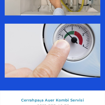
BEYLIKDÜZÜ AUER SERVISI
FATIH AUER SERVISI
SARIYER AUER SERVISI
ARNAVUTKÖY AUER SERVISI
ZEYTINBURNU AUER SERVISI
ŞIŞLI AUER SERVISI
GÜNGÖREN AUER SERVISI
BAYRAMPAŞA AUER SERVISI
BÜYÜKÇEKMECE AUER SERVISI
BAKIRKÖY AUER SERVISI
SILIVRI AUER SERVISI
BEŞIKTAŞ AUER SERVISI
ÇATALCA AUER SERVISI
Cerrahpaşa Auer Kombi Servisi
PENDIK AUER SERVISI