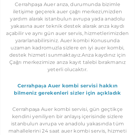
İMMERGAS SERVISI İSTANBUL
Cerrahpaşa Auer arıza, durumunda bizimle
KAVAKLI AUER SERVISI
iletişime geçerek auer çağrı merkezi,mizden
yardım alarak istanbulun avrupa yada anadolu
GÜRPINAR AUER SERVISI
yakasına auer teknik destek alarak arıza kaydı
SELIMPAŞA AUER SERVISI
açabilir ve aynı gün auer servis, hizmetlerimizden
KUMBURGAZ AUER SERVISI
yararlanabilirsiniz. Auer kombi Konusunda
uzaman kadromuzla sizlere en iyi auer kombi,
GÖKTÜRK AUER SERVISI
destek hizmeti sunmaktayız.Arıza kaydınız için
KEMERBURGAZ AUER SERVISI
Çağrı merkezimize arıza kayıt talebi bırakmanız
yeterli olucaktır.
HABIPLER AUER SERVISI
SULTANÇIFTLIĞI AUER SERVISI
Cerrahpaşa Auer kombi servisi hakkın
MECIDIYEKÖY AUER SERVISI
bilmeniz gerekenleri sizler için açıkladık
NIŞANTAŞI AUER SERVISI
Cerrahpaşa Auer kombi servisi, gün geçtikçe
ORTAKÖY AUER SERVISI
kendini yeniliyen bir anlayış içerisinde sizlere
ETILER AUER SERVISI
istanbulun avrupa ve anadolu yakasında tüm
mahallelerini 24 saat auer kombi servis, hizmeti
YENIBOSNA AUER SERVISI