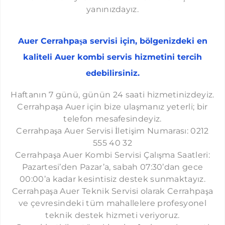
HALKALI AUER SERVISI
yanınızdayız.
İKITELLI AUER SERVISI
Auer Cerrahpaşa servisi için, bölgenizdeki en
KAYAŞEHIR AUER SERVISI
kaliteli Auer kombi servis hizmetini tercih
BAHÇEŞEHIR AUER SERVISI
edebilirsiniz.
ACIBADEM AUER SERVISI
ALTUNIZADE AUER SERVISI
​Haftanın 7 günü, günün 24 saati hizmetinizdeyiz.
Cerrahpaşa Auer için bize ulaşmanız yeterli; bir
BALMUMCU AUER SERVISI
telefon mesafesindeyiz.
ATAKÖY AUER SERVISI
Cerrahpaşa Auer Servisi İletişim Numarası: 0212
555 40 32
BEBEK AUER SERVISI
Cerrahpaşa Auer Kombi Servisi Çalışma Saatleri:
BOMONTI AUER SERVISI
Pazartesi’den Pazar’a, sabah 07:30’dan gece
00:00’a kadar kesintisiz destek sunmaktayız.
BOSTANCI AUER SERVISI
Cerrahpaşa Auer Teknik Servisi olarak Cerrahpaşa
ÇELIKTEPE AUER SERVISI
ve çevresindeki tüm mahallelere profesyonel
CENNET AUER SERVISI
teknik destek hizmeti veriyoruz.