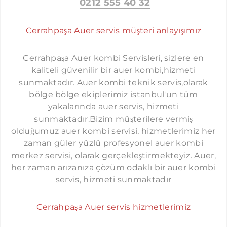
0212 555 40 32
ÜMRANIYE AUER SERVISI
Cerrahpaşa Auer servis müşteri anlayışımız
MALTEPE AUER SERVISI
KADIKÖY AUER SERVISI
Cerrahpaşa Auer kombi Servisleri, sizlere en
ÜSKÜDAR AUER SERVISI
kaliteli güvenilir bir auer kombi,hizmeti
KOMBI SERVISI İSTANBUL
sunmaktadır. Auer kombi teknik servis,olarak
KARTAL AUER SERVISI
PROTHERM SERVISI İSTANBUL
bölge bölge ekiplerimiz istanbul'un tüm
SANCAKTEPE AUER SERVISI
yakalarında auer servis, hizmeti
LAMBERT SERVISI İSTANBUL
sunmaktadır.Bizim müşterilere vermiş
ATAŞEHIR AUER SERVISI
TERMOSTAR SERVISI İSTANBUL
olduğumuz auer kombi servisi, hizmetlerimiz her
SULTANBEYLI AUER SERVISI
zaman güler yüzlü profesyonel auer kombi
DEMIRDÖKÜM SERVISI İSTANBUL
merkez servisi, olarak gerçekleştirmekteyiz. Auer,
TUZLA AUER SERVISI
FERROLI SERVISI İSTANBUL
her zaman arızanıza çözüm odaklı bir auer kombi
ÇEKMEKÖY AUER SERVISI
servis, hizmeti sunmaktadır
AIRFEL SERVISI İSTANBUL
BEYKOZ AUER SERVISI
DOLCEVITA SERVISI İSTANBUL
Cerrahpaşa Auer servis hizmetlerimiz
BEYOĞLU AUER SERVISI
FALKE SERVISI İSTANBUL
YAKUPLU AUER SERVISI