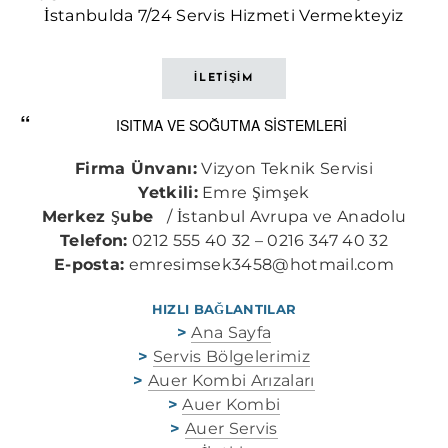
İstanbulda 7/24 Servis Hizmeti Vermekteyiz
İLETİŞİM
ISITMA VE SOĞUTMA SİSTEMLERİ
Firma Ünvanı:
Vizyon Teknik Servisi
Yetkili:
Emre Şimşek
Merkez Şube
/ İstanbul Avrupa ve Anadolu
Telefon:
0212 555 40 32 – 0216 347 40 32
E-posta:
emresimsek3458@hotmail.com
HIZLI BAĞLANTILAR
>
Ana Sayfa
>
Servis Bölgelerimiz
>
Auer Kombi Arızaları
>
Auer Kombi
>
Auer Servis