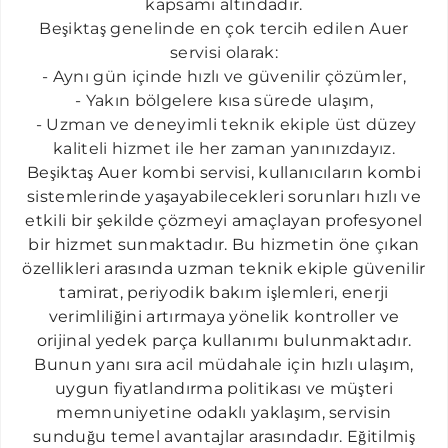
kapsamı altındadır.
CIHANGIR AUER SERVISI
Beşiktaş genelinde en çok tercih edilen Auer
ELMADAĞ AUER SERVISI
servisi olarak:
- Aynı gün içinde hızlı ve güvenilir çözümler,
DIKILITAŞ AUER SERVISI
- Yakın bölgelere kısa sürede ulaşım,
FERIKÖY AUER SERVISI
​ - Uzman ve deneyimli teknik ekiple üst düzey
FULYA AUER SERVISI
kaliteli hizmet ile her zaman yanınızdayız.
B
eşiktaş
A
uer kombi servisi
,
kullanıcıların kombi
GÜLTEPE AUER SERVISI
sistemlerinde yaşayabilecekleri sorunları hızlı ve
GÖZTEPE AUER SERVISI
etkili bir şekilde çözmeyi amaçlayan profesyonel
bir hizmet sunmaktadır. Bu hizmetin öne çıkan
HALICIĞLU AUER SERVISI
özellikleri
a
r
asın
d
a uzman tekn
i
k ekiple güvenili
r
HARBIYE AUER SERVISI
tamirat, periyodik bakım işlemleri, enerji
verimliliğini artırmaya yönelik kontroller ve
İSTINYE AUER SERVISI
orijinal yedek parça kullanımı bulunmaktadır.
KURTULUŞ AUER SERVISI
Bunun yanı sıra acil müdahale için hızlı ulaşım,
MASLAK AUER SERVISI
uygun fiyatlandırma politikası ve müşteri
memnuniyetine odaklı yaklaşım, servisin
MERTER AUER SERVISI
sunduğu temel avantajlar arasındadır. Eğitilmiş