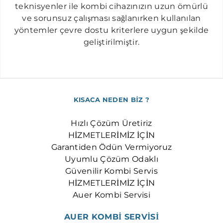
OKMEYDANI AUER SERVISI
teknisyenler ile kombi cihazınızın uzun ömürlü
ve sorunsuz çalışması sağlanırken kullanılan
OSMANBEY AUER SERVISI
yöntemler çevre dostu kriterlere uygun şekilde
SEYRANTEPE AUER SERVISI
geliştirilmiştir.
ŞIRINTEPE AUER SERVISI
TAKSIM AUER SERVISI
TOPKAPI AUER SERVISI
KISACA NEDEN BİZ ?
ULUS AUER SERVISI
YAYLA AUER SERVISI
Hızlı Çözüm Üretiriz
HİZMETLERİMİZ İÇİN
ZINCIRLIKUYU AUER SERVISI
Garantiden Ödün Vermiyoruz
Uyumlu Çözüm Odaklı
Güvenilir Kombi Servis
HİZMETLERİMİZ İÇİN
Auer Kombi Servisi
AUER KOMBİ SERVİSİ