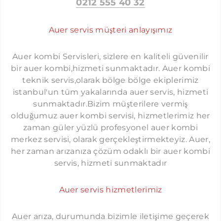
0212 555 40 32
ÜMRANIYE AUER SERVISI
Auer servis müşteri anlayışımız
MALTEPE AUER SERVISI
KADIKÖY AUER SERVISI
Auer kombi Servisleri, sizlere en kaliteli güvenilir
ÜSKÜDAR AUER SERVISI
bir auer kombi,hizmeti sunmaktadır. Auer kombi
KOMBI SERVISI İSTANBUL
teknik servis,olarak bölge bölge ekiplerimiz
KARTAL AUER SERVISI
PROTHERM SERVISI İSTANBUL
istanbul'un tüm yakalarında auer servis, hizmeti
SANCAKTEPE AUER SERVISI
sunmaktadır.Bizim müşterilere vermiş
LAMBERT SERVISI İSTANBUL
olduğumuz auer kombi servisi, hizmetlerimiz her
ATAŞEHIR AUER SERVISI
TERMOSTAR SERVISI İSTANBUL
zaman güler yüzlü profesyonel auer kombi
SULTANBEYLI AUER SERVISI
merkez servisi, olarak gerçekleştirmekteyiz. Auer,
DEMIRDÖKÜM SERVISI İSTANBUL
her zaman arızanıza çözüm odaklı bir auer kombi
TUZLA AUER SERVISI
FERROLI SERVISI İSTANBUL
servis, hizmeti sunmaktadır
ÇEKMEKÖY AUER SERVISI
AIRFEL SERVISI İSTANBUL
BEYKOZ AUER SERVISI
Auer servis hizmetlerimiz
DOLCEVITA SERVISI İSTANBUL
BEYOĞLU AUER SERVISI
FALKE SERVISI İSTANBUL
Auer arıza, durumunda bizimle iletişime geçerek
YAKUPLU AUER SERVISI