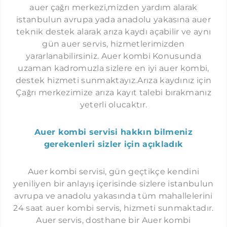
İMMERGAS SERVISI İSTANBUL
auer çağrı merkezi,mizden yardım alarak
KAVAKLI AUER SERVISI
istanbulun avrupa yada anadolu yakasına auer
teknik destek alarak arıza kaydı açabilir ve aynı
GÜRPINAR AUER SERVISI
gün auer servis, hizmetlerimizden
SELIMPAŞA AUER SERVISI
yararlanabilirsiniz. Auer kombi Konusunda
KUMBURGAZ AUER SERVISI
uzaman kadromuzla sizlere en iyi auer kombi,
destek hizmeti sunmaktayız.Arıza kaydınız için
GÖKTÜRK AUER SERVISI
Çağrı merkezimize arıza kayıt talebi bırakmanız
KEMERBURGAZ AUER SERVISI
yeterli olucaktır.
HABIPLER AUER SERVISI
Auer kombi servisi hakkın bilmeniz
SULTANÇIFTLIĞI AUER SERVISI
gerekenleri sizler için açıkladık
MECIDIYEKÖY AUER SERVISI
NIŞANTAŞI AUER SERVISI
Auer kombi servisi, gün geçtikçe kendini
yeniliyen bir anlayış içerisinde sizlere istanbulun
ORTAKÖY AUER SERVISI
avrupa ve anadolu yakasında tüm mahallelerini
ETILER AUER SERVISI
24 saat auer kombi servis, hizmeti sunmaktadır.
Auer servis, dosthane bir Auer kombi
YENIBOSNA AUER SERVISI