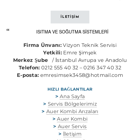
İLETİŞİM
ISITMA VE SOĞUTMA SİSTEMLERİ
Firma Ünvanı:
Vizyon Teknik Servisi
Yetkili:
Emre Şimşek
Merkez Şube
/ İstanbul Avrupa ve Anadolu
Telefon:
0212 555 40 32 – 0216 347 40 32
E-posta:
emresimsek3458@hotmail.com
HIZLI BAĞLANTILAR
>
Ana Sayfa
>
Servis Bölgelerimiz
>
Auer Kombi Arızaları
>
Auer Kombi
>
Auer Servis
>
İletişim