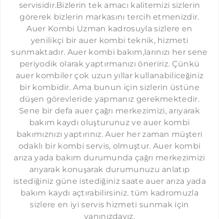
servisidir.Bizlerin tek amacı kalitemizi sizlerin
ŞIRINEVLER AUER SERVISI
görerek bizlerin markasını tercih etmenizdir.
LEVENT AUER SERVISI
Auer Kombi Uzman kadrosuyla sizlere en
yenilikçi bir auer kombi teknik, hizmeti
ÇAĞLAYAN AUER SERVISI
sunmaktadır. Auer kombi bakım,larınızı her sene
SEFAKÖY AUER SERVISI
periyodik olarak yaptırmanızı öneririz. Çünkü
auer kombiler çok uzun yıllar kullanabiliceğiniz
YEŞILKÖY AUER SERVISI
bir kombidir. Ama bunun için sizlerin üstüne
YEŞILYURT AUER SERVISI
düşen görevleride yapmanız gerekmektedir.
Sene bir defa auer çağrı merkezimizi, arıyarak
FLORYA AUER SERVISI
bakım kaydı oluşturunuz ve auer kombi
ÇAPA AUER SERVISI
bakımıznızı yaptırınız. Auer her zaman müşteri
CERRAHPAŞA AUER SERVISI
odaklı bir kombi servis, olmuştur. Auer kombi
arıza yada bakım durumunda çağrı merkezimizi
KOCAMUSTAFAPAŞA AUER SERVISI
arıyarak konuşarak durumunuzu anlatıp
KASIMPAŞA AUER SERVISI
istediğiniz güne istediğiniz saate auer arıza yada
bakım kaydı açtırabilirsiniz. tüm kadromuzla
GÜNEŞLI AUER SERVISI
sizlere en iyi servis hizmeti sunmak için
HAZNEDAR AUER SERVISI
yanınızdayız.