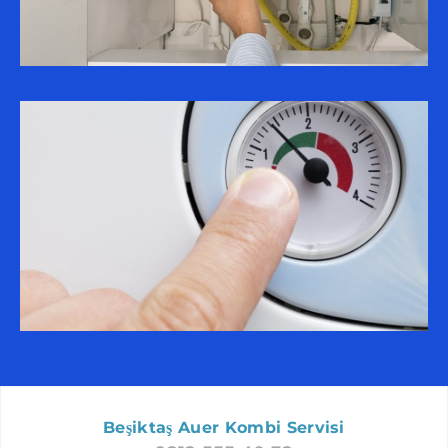
BEYLIKDÜZÜ AUER SERVISI
FATIH AUER SERVISI
SARIYER AUER SERVISI
ARNAVUTKÖY AUER SERVISI
ZEYTINBURNU AUER SERVISI
ŞIŞLI AUER SERVISI
GÜNGÖREN AUER SERVISI
BAYRAMPAŞA AUER SERVISI
BÜYÜKÇEKMECE AUER SERVISI
BAKIRKÖY AUER SERVISI
SILIVRI AUER SERVISI
BEŞIKTAŞ AUER SERVISI
ÇATALCA AUER SERVISI
Beşiktaş Auer Kombi Servisi
PENDIK AUER SERVISI