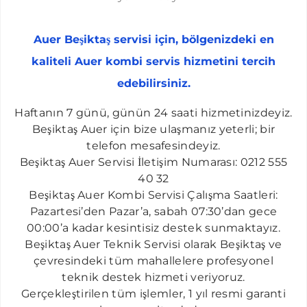
HALKALI AUER SERVISI
İKITELLI AUER SERVISI
Auer Beşiktaş servisi için, bölgenizdeki en
KAYAŞEHIR AUER SERVISI
kaliteli Auer kombi servis hizmetini tercih
BAHÇEŞEHIR AUER SERVISI
edebilirsiniz.
ACIBADEM AUER SERVISI
​Haftanın 7 günü, günün 24 saati hizmetinizdeyiz.
ALTUNIZADE AUER SERVISI
Beşiktaş Auer için bize ulaşmanız yeterli; bir
telefon mesafesindeyiz.
BALMUMCU AUER SERVISI
Beşiktaş Auer Servisi İletişim Numarası: 0212 555
ATAKÖY AUER SERVISI
40 32
Beşiktaş Auer Kombi Servisi Çalışma Saatleri:
BEBEK AUER SERVISI
Pazartesi’den Pazar’a, sabah 07:30’dan gece
BOMONTI AUER SERVISI
00:00’a kadar kesintisiz destek sunmaktayız.
Beşiktaş Auer Teknik Servisi olarak Beşiktaş ve
BOSTANCI AUER SERVISI
çevresindeki tüm mahallelere profesyonel
ÇELIKTEPE AUER SERVISI
teknik destek hizmeti veriyoruz.
CENNET AUER SERVISI
Gerçekleştirilen tüm işlemler, 1 yıl resmi garanti