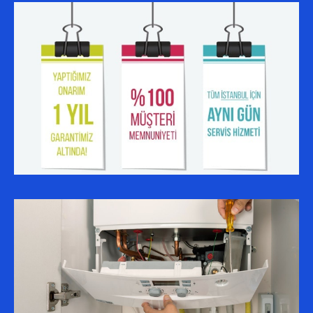
SERVIS BÖLGELERIMIZ
ALIBEYKÖY AUER SERVISI
ESENYURT AUER SERVISI
KÜÇÜKÇEKMECE AUER SERVISI
BAĞCILAR AUER SERVISI
BAHÇELIEVLER AUER SERVISI
SULTANGAZI AUER SERVISI
BAŞAKŞEHIR AUER SERVISI
GAZIOSMANPAŞA AUER SERVISI
AVCILAR AUER SERVISI
KAĞITHANE AUER SERVISI
ESENLER AUER SERVISI
EYÜP AUER SERVISI