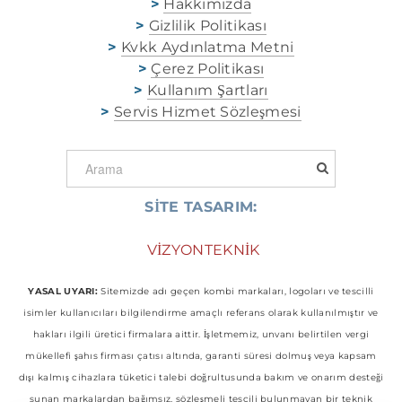
>
Hakkımızda
>
Gizlilik Politikası
>
Kvkk Aydınlatma Metni
>
Çerez Politikası
>
Kullanım Şartları
>
Servis Hizmet Sözleşmesi
SİTE TASARIM:
​
VİZYONTEKNİK
YASAL UYARI:
Sitemizde adı geçen kombi markaları, logoları ve tescilli
isimler kullanıcıları bilgilendirme amaçlı referans olarak kullanılmıştır ve
hakları ilgili üretici firmalara aittir. İşletmemiz, unvanı belirtilen vergi
mükellefi şahıs firması çatısı altında, garanti süresi dolmuş veya kapsam
dışı kalmış cihazlara tüketici talebi doğrultusunda bakım ve onarım desteği
sunan markalardan bağımsız, sözleşmeli tescili bulunmayan bir teknik