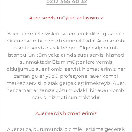
0212 555 40 32
ÜMRANIYE AUER SERVISI
Auer servis müşteri anlayışımız
MALTEPE AUER SERVISI
KADIKÖY AUER SERVISI
Auer kombi Servisleri, sizlere en kaliteli güvenilir
ÜSKÜDAR AUER SERVISI
bir auer kombi,hizmeti sunmaktadır. Auer kombi
KOMBI SERVISI İSTANBUL
teknik servis,olarak bölge bölge ekiplerimiz
KARTAL AUER SERVISI
PROTHERM SERVISI İSTANBUL
istanbul'un tüm yakalarında auer servis, hizmeti
SANCAKTEPE AUER SERVISI
sunmaktadır.Bizim müşterilere vermiş
LAMBERT SERVISI İSTANBUL
olduğumuz auer kombi servisi, hizmetlerimiz her
ATAŞEHIR AUER SERVISI
TERMOSTAR SERVISI İSTANBUL
zaman güler yüzlü profesyonel auer kombi
SULTANBEYLI AUER SERVISI
merkez servisi, olarak gerçekleştirmekteyiz. Auer,
DEMIRDÖKÜM SERVISI İSTANBUL
her zaman arızanıza çözüm odaklı bir auer kombi
TUZLA AUER SERVISI
FERROLI SERVISI İSTANBUL
servis, hizmeti sunmaktadır
ÇEKMEKÖY AUER SERVISI
AIRFEL SERVISI İSTANBUL
BEYKOZ AUER SERVISI
Auer servis hizmetlerimiz
DOLCEVITA SERVISI İSTANBUL
BEYOĞLU AUER SERVISI
FALKE SERVISI İSTANBUL
Auer arıza, durumunda bizimle iletişime geçerek
YAKUPLU AUER SERVISI