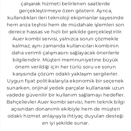
OKMEYDANI AUER SERVISI
çalışarak hizmeti belirlenen saatlerde
gerçekleştirmeye özen gösterir. Ayrıca,
OSMANBEY AUER SERVISI
kullandıkları ileri teknoloji ekipmanlar sayesinde
SEYRANTEPE AUER SERVISI
hem arıza teşhisi hem de müdahale işlemleri son
ŞIRINTEPE AUER SERVISI
derece hassas ve hızlı bir şekilde gerçekleştirilir.
Auer kombi servisi, yalnızca sorun çözmekle
TAKSIM AUER SERVISI
kalmaz; aynı zamanda kullanıcıları kombinin
TOPKAPI AUER SERVISI
daha verimli çalışmasını sağlayacak önerilerle
bilgilendirir. Müşteri memnuniyetine büyük
ULUS AUER SERVISI
önem verildiği için her türlü soru ve sorun
YAYLA AUER SERVISI
karşısında çözüm odaklı yaklaşım sergilerler.
Uygun fiyat politikalarıyla ekonomik bir seçenek
ZINCIRLIKUYU AUER SERVISI
sunarken, orijinal yedek parçalar kullanarak uzun
vadede güvenilir bir kullanım sağlamayı hedefler.
Bahçelievler Auer kombi servisi, hem teknik bilgi
açısından donanımlı ekibiyle hem de müşteri
odaklı hizmet anlayışıyla ihtiyaç duyulan desteği
en iyi şekilde sunar.