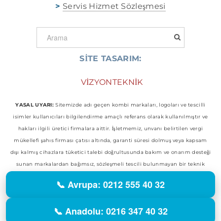
>
Servis Hizmet Sözleşmesi
SİTE TASARIM:
​
VİZYONTEKNİK
YASAL UYARI:
Sitemizde adı geçen kombi markaları, logoları ve tescilli
isimler kullanıcıları bilgilendirme amaçlı referans olarak kullanılmıştır ve
hakları ilgili üretici firmalara aittir. İşletmemiz, unvanı belirtilen vergi
mükellefi şahıs firması çatısı altında, garanti süresi dolmuş veya kapsam
dışı kalmış cihazlara tüketici talebi doğrultusunda bakım ve onarım desteği
sunan markalardan bağımsız, sözleşmeli tescili bulunmayan bir teknik
operasyon merkezidir. Herhangi bir markanın yetkili bayisi, resmi
📞 Avrupa: 0212 555 40 32
temsilcisi veya yetkili servisi konumunda değildir.
© 2014 - 2026 Vizyon Teknik Servis Hizmetleri. Tüm Hakları Saklıdır.
📞 Anadolu: 0216 347 40 32