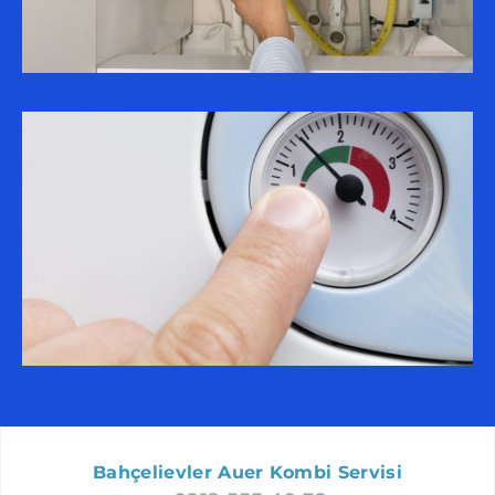
BEYLIKDÜZÜ AUER SERVISI
FATIH AUER SERVISI
SARIYER AUER SERVISI
ARNAVUTKÖY AUER SERVISI
ZEYTINBURNU AUER SERVISI
ŞIŞLI AUER SERVISI
GÜNGÖREN AUER SERVISI
BAYRAMPAŞA AUER SERVISI
BÜYÜKÇEKMECE AUER SERVISI
BAKIRKÖY AUER SERVISI
SILIVRI AUER SERVISI
BEŞIKTAŞ AUER SERVISI
ÇATALCA AUER SERVISI
Bahçelievler Auer Kombi Servisi
PENDIK AUER SERVISI