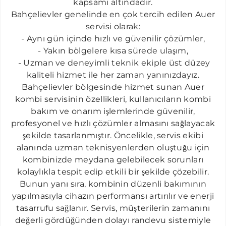
kapsamı altındadır.
CIHANGIR AUER SERVISI
Bahçelievler genelinde en çok tercih edilen Auer
ELMADAĞ AUER SERVISI
servisi olarak:
- Aynı gün içinde hızlı ve güvenilir çözümler,
DIKILITAŞ AUER SERVISI
- Yakın bölgelere kısa sürede ulaşım,
FERIKÖY AUER SERVISI
​ - Uzman ve deneyimli teknik ekiple üst düzey
FULYA AUER SERVISI
kaliteli hizmet ile her zaman yanınızdayız.
B
ahçelievler
bö
lg
e
sinde
hizmet sunan Auer
GÜLTEPE AUER SERVISI
kombi servisi
nin
özellikleri
,
ku
l
l
anıcıla
r
ı
n komb
i
GÖZTEPE AUER SERVISI
bakım ve ona
r
ım işlemlerinde güvenilir,
profesyonel ve hızlı çözümler almasını sağlayacak
HALICIĞLU AUER SERVISI
şekilde tasarlanmıştır. Öncelikle, servis ekibi
HARBIYE AUER SERVISI
alanında uzman teknisyenlerden oluştuğu için
kombinizde meydana gelebilecek sorunları
İSTINYE AUER SERVISI
kolaylıkla tespit edip etkili bir şekilde çözebilir.
KURTULUŞ AUER SERVISI
Bunun yanı sıra, kombinin düzenli bakımının
MASLAK AUER SERVISI
yapılmasıyla cihazın performansı artırılır ve enerji
tasarrufu sağlanır. Servis, müşterilerin zamanını
MERTER AUER SERVISI
değerli gördüğünden dolayı randevu sistemiyle