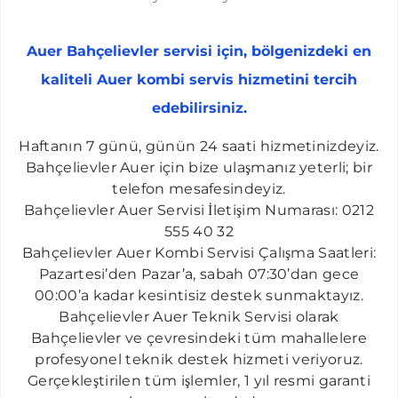
HALKALI AUER SERVISI
İKITELLI AUER SERVISI
Auer Bahçelievler servisi için, bölgenizdeki en
KAYAŞEHIR AUER SERVISI
kaliteli Auer kombi servis hizmetini tercih
BAHÇEŞEHIR AUER SERVISI
edebilirsiniz.
ACIBADEM AUER SERVISI
​Haftanın 7 günü, günün 24 saati hizmetinizdeyiz.
ALTUNIZADE AUER SERVISI
Bahçelievler Auer için bize ulaşmanız yeterli; bir
telefon mesafesindeyiz.
BALMUMCU AUER SERVISI
Bahçelievler Auer Servisi İletişim Numarası: 0212
ATAKÖY AUER SERVISI
555 40 32
Bahçelievler Auer Kombi Servisi Çalışma Saatleri:
BEBEK AUER SERVISI
Pazartesi’den Pazar’a, sabah 07:30’dan gece
BOMONTI AUER SERVISI
00:00’a kadar kesintisiz destek sunmaktayız.
Bahçelievler Auer Teknik Servisi olarak
BOSTANCI AUER SERVISI
Bahçelievler ve çevresindeki tüm mahallelere
ÇELIKTEPE AUER SERVISI
profesyonel teknik destek hizmeti veriyoruz.
CENNET AUER SERVISI
Gerçekleştirilen tüm işlemler, 1 yıl resmi garanti