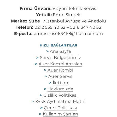
Firma Ünvanı:
Vizyon Teknik Servisi
Yetkili:
Emre Şimşek
Merkez Şube
/ İstanbul Avrupa ve Anadolu
Telefon:
0212 555 40 32 – 0216 347 40 32
E-posta:
emresimsek3458@hotmail.com
HIZLI BAĞLANTILAR
>
Ana Sayfa
>
Servis Bölgelerimiz
>
Auer Kombi Arızaları
>
Auer Kombi
>
Auer Servis
>
İletişim
>
Hakkımızda
>
Gizlilik Politikası
>
Kvkk Aydınlatma Metni
>
Çerez Politikası
>
Kullanım Şartları