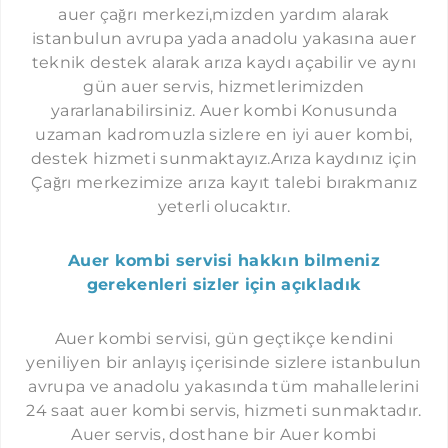
İMMERGAS SERVISI İSTANBUL
auer çağrı merkezi,mizden yardım alarak
KAVAKLI AUER SERVISI
istanbulun avrupa yada anadolu yakasına auer
teknik destek alarak arıza kaydı açabilir ve aynı
GÜRPINAR AUER SERVISI
gün auer servis, hizmetlerimizden
SELIMPAŞA AUER SERVISI
yararlanabilirsiniz. Auer kombi Konusunda
KUMBURGAZ AUER SERVISI
uzaman kadromuzla sizlere en iyi auer kombi,
destek hizmeti sunmaktayız.Arıza kaydınız için
GÖKTÜRK AUER SERVISI
Çağrı merkezimize arıza kayıt talebi bırakmanız
KEMERBURGAZ AUER SERVISI
yeterli olucaktır.
HABIPLER AUER SERVISI
Auer kombi servisi hakkın bilmeniz
SULTANÇIFTLIĞI AUER SERVISI
gerekenleri sizler için açıkladık
MECIDIYEKÖY AUER SERVISI
NIŞANTAŞI AUER SERVISI
Auer kombi servisi, gün geçtikçe kendini
yeniliyen bir anlayış içerisinde sizlere istanbulun
ORTAKÖY AUER SERVISI
avrupa ve anadolu yakasında tüm mahallelerini
ETILER AUER SERVISI
24 saat auer kombi servis, hizmeti sunmaktadır.
Auer servis, dosthane bir Auer kombi
YENIBOSNA AUER SERVISI