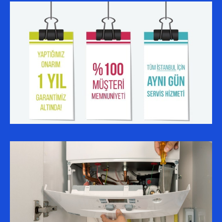
SERVIS BÖLGELERIMIZ
ALIBEYKÖY AUER SERVISI
ESENYURT AUER SERVISI
KÜÇÜKÇEKMECE AUER SERVISI
BAĞCILAR AUER SERVISI
BAHÇELIEVLER AUER SERVISI
SULTANGAZI AUER SERVISI
BAŞAKŞEHIR AUER SERVISI
GAZIOSMANPAŞA AUER SERVISI
AVCILAR AUER SERVISI
KAĞITHANE AUER SERVISI
ESENLER AUER SERVISI
EYÜP AUER SERVISI