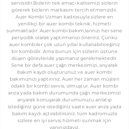
servisidir.Bizlerin tek amacı kalitemizi sizlerin
ŞIRINEVLER AUER SERVISI
görerek bizlerin markasını tercih etmenizdir.
LEVENT AUER SERVISI
Auer Kombi Uzman kadrosuyla sizlere en
yenilikçi bir auer kombi teknik, hizmeti
ÇAĞLAYAN AUER SERVISI
sunmaktadır. Auer kombi bakım,larınızı her sene
SEFAKÖY AUER SERVISI
periyodik olarak yaptırmanızı öneririz. Çünkü
auer kombiler çok uzun yıllar kullanabiliceğiniz
YEŞILKÖY AUER SERVISI
bir kombidir. Ama bunun için sizlerin üstüne
YEŞILYURT AUER SERVISI
düşen görevleride yapmanız gerekmektedir.
Sene bir defa auer çağrı merkezimizi, arıyarak
FLORYA AUER SERVISI
bakım kaydı oluşturunuz ve auer kombi
ÇAPA AUER SERVISI
bakımıznızı yaptırınız. Auer her zaman müşteri
CERRAHPAŞA AUER SERVISI
odaklı bir kombi servis, olmuştur. Auer kombi
arıza yada bakım durumunda çağrı merkezimizi
KOCAMUSTAFAPAŞA AUER SERVISI
arıyarak konuşarak durumunuzu anlatıp
KASIMPAŞA AUER SERVISI
istediğiniz güne istediğiniz saate auer arıza yada
bakım kaydı açtırabilirsiniz. tüm kadromuzla
GÜNEŞLI AUER SERVISI
sizlere en iyi servis hizmeti sunmak için
HAZNEDAR AUER SERVISI
yanınızdayız.