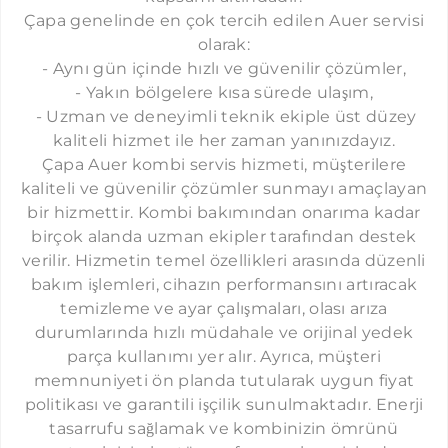
CIHANGIR AUER SERVISI
Çapa genelinde en çok tercih edilen Auer servisi
ELMADAĞ AUER SERVISI
olarak:
- Aynı gün içinde hızlı ve güvenilir çözümler,
DIKILITAŞ AUER SERVISI
- Yakın bölgelere kısa sürede ulaşım,
FERIKÖY AUER SERVISI
​ - Uzman ve deneyimli teknik ekiple üst düzey
kaliteli hizmet ile her zaman yanınızdayız.
FULYA AUER SERVISI
​Çapa Auer kombi servis hizmeti, müşterilere
GÜLTEPE AUER SERVISI
kaliteli ve güvenilir çözümler sunmayı amaçlayan
bir hizmettir. Kombi bakımından onarıma kadar
GÖZTEPE AUER SERVISI
birçok alanda uzman ekipler tarafından destek
HALICIĞLU AUER SERVISI
verilir. Hizmetin temel özellikleri arasında düzenli
HARBIYE AUER SERVISI
bakım işlemleri, cihazın performansını artıracak
temizleme ve ayar çalışmaları, olası arıza
İSTINYE AUER SERVISI
durumlarında hızlı müdahale ve orijinal yedek
KURTULUŞ AUER SERVISI
parça kullanımı yer alır. Ayrıca, müşteri
memnuniyeti ön planda tutularak uygun fiyat
MASLAK AUER SERVISI
politikası ve garantili işçilik sunulmaktadır. Enerji
MERTER AUER SERVISI
tasarrufu sağlamak ve kombinizin ömrünü