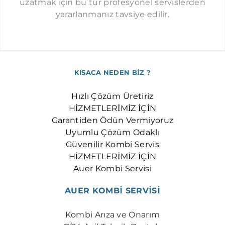
uzatmak için bu tür profesyonel servislerden
OKMEYDANI AUER SERVISI
yararlanmanız tavsiye edilir.
OSMANBEY AUER SERVISI
SEYRANTEPE AUER SERVISI
ŞIRINTEPE AUER SERVISI
TAKSIM AUER SERVISI
KISACA NEDEN BİZ ?
TOPKAPI AUER SERVISI
Hızlı Çözüm Üretiriz
ULUS AUER SERVISI
HİZMETLERİMİZ İÇİN
Garantiden Ödün Vermiyoruz
YAYLA AUER SERVISI
Uyumlu Çözüm Odaklı
ZINCIRLIKUYU AUER SERVISI
Güvenilir Kombi Servis
HİZMETLERİMİZ İÇİN
Auer Kombi Servisi
AUER KOMBİ SERVİSİ
Kombi Arıza ve Onarım