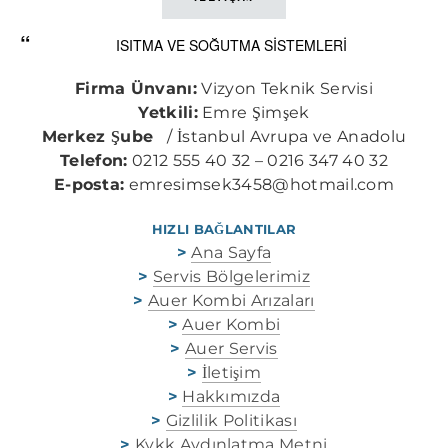
ISITMA VE SOĞUTMA SİSTEMLERİ
Firma Ünvanı:
Vizyon Teknik Servisi
Yetkili:
Emre Şimşek
Merkez Şube
/ İstanbul Avrupa ve Anadolu
Telefon:
0212 555 40 32 – 0216 347 40 32
E-posta:
emresimsek3458@hotmail.com
HIZLI BAĞLANTILAR
>
Ana Sayfa
>
Servis Bölgelerimiz
>
Auer Kombi Arızaları
>
Auer Kombi
>
Auer Servis
>
İletişim
>
Hakkımızda
>
Gizlilik Politikası
>
Kvkk Aydınlatma Metni