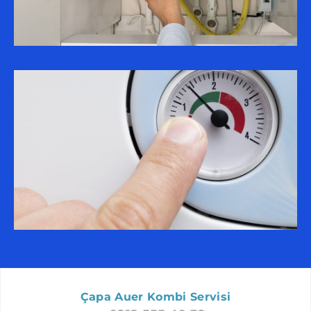
BEYLIKDÜZÜ AUER SERVISI
FATIH AUER SERVISI
SARIYER AUER SERVISI
ARNAVUTKÖY AUER SERVISI
ZEYTINBURNU AUER SERVISI
ŞIŞLI AUER SERVISI
GÜNGÖREN AUER SERVISI
BAYRAMPAŞA AUER SERVISI
BÜYÜKÇEKMECE AUER SERVISI
BAKIRKÖY AUER SERVISI
SILIVRI AUER SERVISI
BEŞIKTAŞ AUER SERVISI
ÇATALCA AUER SERVISI
Çapa Auer Kombi Servisi
PENDIK AUER SERVISI