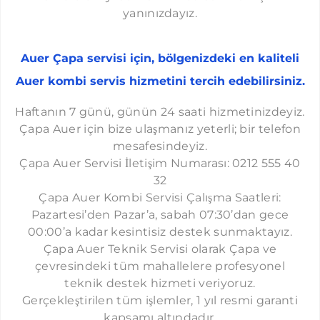
HALKALI AUER SERVISI
yanınızdayız.
İKITELLI AUER SERVISI
Auer Çapa servisi için, bölgenizdeki en kaliteli
KAYAŞEHIR AUER SERVISI
Auer kombi servis hizmetini tercih edebilirsiniz.
BAHÇEŞEHIR AUER SERVISI
ACIBADEM AUER SERVISI
​Haftanın 7 günü, günün 24 saati hizmetinizdeyiz.
Çapa Auer için bize ulaşmanız yeterli; bir telefon
ALTUNIZADE AUER SERVISI
mesafesindeyiz.
BALMUMCU AUER SERVISI
Çapa Auer Servisi İletişim Numarası: 0212 555 40
32
ATAKÖY AUER SERVISI
Çapa Auer Kombi Servisi Çalışma Saatleri:
BEBEK AUER SERVISI
Pazartesi’den Pazar’a, sabah 07:30’dan gece
BOMONTI AUER SERVISI
00:00’a kadar kesintisiz destek sunmaktayız.
Çapa Auer Teknik Servisi olarak Çapa ve
BOSTANCI AUER SERVISI
çevresindeki tüm mahallelere profesyonel
ÇELIKTEPE AUER SERVISI
teknik destek hizmeti veriyoruz.
Gerçekleştirilen tüm işlemler, 1 yıl resmi garanti
CENNET AUER SERVISI
kapsamı altındadır.