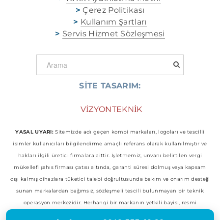
>
Çerez Politikası
>
Kullanım Şartları
>
Servis Hizmet Sözleşmesi
SİTE TASARIM:
​
VİZYONTEKNİK
YASAL UYARI:
Sitemizde adı geçen kombi markaları, logoları ve tescilli
isimler kullanıcıları bilgilendirme amaçlı referans olarak kullanılmıştır ve
hakları ilgili üretici firmalara aittir. İşletmemiz, unvanı belirtilen vergi
mükellefi şahıs firması çatısı altında, garanti süresi dolmuş veya kapsam
dışı kalmış cihazlara tüketici talebi doğrultusunda bakım ve onarım desteği
sunan markalardan bağımsız, sözleşmeli tescili bulunmayan bir teknik
operasyon merkezidir. Herhangi bir markanın yetkili bayisi, resmi
temsilcisi veya yetkili servisi konumunda değildir.