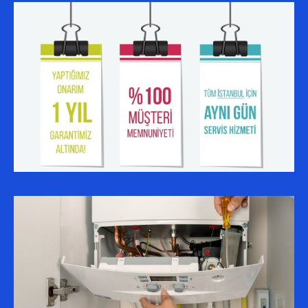
SERVIS BÖLGELERIMIZ
ALIBEYKÖY AUER SERVISI
ESENYURT AUER SERVISI
KÜÇÜKÇEKMECE AUER SERVISI
BAĞCILAR AUER SERVISI
BAHÇELIEVLER AUER SERVISI
SULTANGAZI AUER SERVISI
BAŞAKŞEHIR AUER SERVISI
GAZIOSMANPAŞA AUER SERVISI
AVCILAR AUER SERVISI
KAĞITHANE AUER SERVISI
ESENLER AUER SERVISI
EYÜP AUER SERVISI