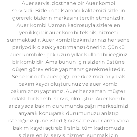
Auer servis, dosthane bir Auer kombi
ŞIRINEVLER AUER SERVISI
servisidir.Bizlerin tek amacı kalitemizi sizlerin
LEVENT AUER SERVISI
görerek bizlerin markasını tercih etmenizdir.
Auer Kombi Uzman kadrosuyla sizlere en
ÇAĞLAYAN AUER SERVISI
yenilikçi bir auer kombi teknik, hizmeti
SEFAKÖY AUER SERVISI
sunmaktadır. Auer kombi bakım,larınızı her sene
periyodik olarak yaptırmanızı öneririz. Çünkü
YEŞILKÖY AUER SERVISI
auer kombiler çok uzun yıllar kullanabiliceğiniz
YEŞILYURT AUER SERVISI
bir kombidir. Ama bunun için sizlerin üstüne
düşen görevleride yapmanız gerekmektedir.
FLORYA AUER SERVISI
Sene bir defa auer çağrı merkezimizi, arıyarak
ÇAPA AUER SERVISI
bakım kaydı oluşturunuz ve auer kombi
CERRAHPAŞA AUER SERVISI
bakımıznızı yaptırınız. Auer her zaman müşteri
odaklı bir kombi servis, olmuştur. Auer kombi
KOCAMUSTAFAPAŞA AUER SERVISI
arıza yada bakım durumunda çağrı merkezimizi
KASIMPAŞA AUER SERVISI
arıyarak konuşarak durumunuzu anlatıp
istediğiniz güne istediğiniz saate auer arıza yada
GÜNEŞLI AUER SERVISI
bakım kaydı açtırabilirsiniz. tüm kadromuzla
HAZNEDAR AUER SERVISI
sizlere en iyi servis hizmeti sunmak için