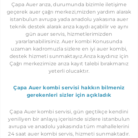
İMMERGAS SERVISI İSTANBUL
Çapa Auer arıza, durumunda bizimle iletişime
KAVAKLI AUER SERVISI
geçerek auer çağrı merkezi,mizden yardım alarak
istanbulun avrupa yada anadolu yakasına auer
GÜRPINAR AUER SERVISI
teknik destek alarak arıza kaydı açabilir ve aynı
SELIMPAŞA AUER SERVISI
gün auer servis, hizmetlerimizden
KUMBURGAZ AUER SERVISI
yararlanabilirsiniz. Auer kombi Konusunda
uzaman kadromuzla sizlere en iyi auer kombi,
GÖKTÜRK AUER SERVISI
destek hizmeti sunmaktayız.Arıza kaydınız için
KEMERBURGAZ AUER SERVISI
Çağrı merkezimize arıza kayıt talebi bırakmanız
yeterli olucaktır.
HABIPLER AUER SERVISI
SULTANÇIFTLIĞI AUER SERVISI
Çapa Auer kombi servisi hakkın bilmeniz
MECIDIYEKÖY AUER SERVISI
gerekenleri sizler için açıkladık
NIŞANTAŞI AUER SERVISI
Çapa Auer kombi servisi, gün geçtikçe kendini
ORTAKÖY AUER SERVISI
yeniliyen bir anlayış içerisinde sizlere istanbulun
ETILER AUER SERVISI
avrupa ve anadolu yakasında tüm mahallelerini
24 saat auer kombi servis, hizmeti sunmaktadır.
YENIBOSNA AUER SERVISI