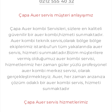
0212 555 40 32
ÜMRANIYE AUER SERVISI
Çapa Auer servis müşteri anlayışımız
MALTEPE AUER SERVISI
KADIKÖY AUER SERVISI
Çapa Auer kombi Servisleri, sizlere en kaliteli
ÜSKÜDAR AUER SERVISI
güvenilir bir auer kombi,hizmeti sunmaktadır.
KOMBI SERVISI İSTANBUL
Auer kombi teknik servis,olarak bölge bölge
KARTAL AUER SERVISI
PROTHERM SERVISI İSTANBUL
ekiplerimiz istanbul'un tüm yakalarında auer
SANCAKTEPE AUER SERVISI
servis, hizmeti sunmaktadır.Bizim müşterilere
LAMBERT SERVISI İSTANBUL
vermiş olduğumuz auer kombi servisi,
ATAŞEHIR AUER SERVISI
TERMOSTAR SERVISI İSTANBUL
hizmetlerimiz her zaman güler yüzlü profesyonel
SULTANBEYLI AUER SERVISI
auer kombi merkez servisi, olarak
DEMIRDÖKÜM SERVISI İSTANBUL
gerçekleştirmekteyiz. Auer, her zaman arızanıza
TUZLA AUER SERVISI
FERROLI SERVISI İSTANBUL
çözüm odaklı bir auer kombi servis, hizmeti
ÇEKMEKÖY AUER SERVISI
AIRFEL SERVISI İSTANBUL
sunmaktadır
BEYKOZ AUER SERVISI
DOLCEVITA SERVISI İSTANBUL
Çapa Auer servis hizmetlerimiz
BEYOĞLU AUER SERVISI
FALKE SERVISI İSTANBUL
YAKUPLU AUER SERVISI