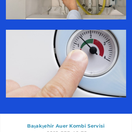
BEYLIKDÜZÜ AUER SERVISI
FATIH AUER SERVISI
SARIYER AUER SERVISI
ARNAVUTKÖY AUER SERVISI
ZEYTINBURNU AUER SERVISI
ŞIŞLI AUER SERVISI
GÜNGÖREN AUER SERVISI
BAYRAMPAŞA AUER SERVISI
BÜYÜKÇEKMECE AUER SERVISI
BAKIRKÖY AUER SERVISI
SILIVRI AUER SERVISI
BEŞIKTAŞ AUER SERVISI
ÇATALCA AUER SERVISI
Başakşehir Auer Kombi Servisi
PENDIK AUER SERVISI