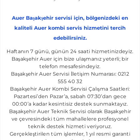
HALKALI AUER SERVISI
İKITELLI AUER SERVISI
Auer Başakşehir servisi için, bölgenizdeki en
KAYAŞEHIR AUER SERVISI
kaliteli Auer kombi servis hizmetini tercih
BAHÇEŞEHIR AUER SERVISI
edebilirsiniz.
ACIBADEM AUER SERVISI
​Haftanın 7 günü, günün 24 saati hizmetinizdeyiz.
ALTUNIZADE AUER SERVISI
Başakşehir Auer için bize ulaşmanız yeterli; bir
telefon mesafesindeyiz.
BALMUMCU AUER SERVISI
Başakşehir Auer Servisi İletişim Numarası: 0212
ATAKÖY AUER SERVISI
555 40 32
Başakşehir Auer Kombi Servisi Çalışma Saatleri:
BEBEK AUER SERVISI
Pazartesi’den Pazar’a, sabah 07:30’dan gece
BOMONTI AUER SERVISI
00:00’a kadar kesintisiz destek sunmaktayız.
Başakşehir Auer Teknik Servisi olarak Başakşehir
BOSTANCI AUER SERVISI
ve çevresindeki tüm mahallelere profesyonel
ÇELIKTEPE AUER SERVISI
teknik destek hizmeti veriyoruz.
CENNET AUER SERVISI
Gerçekleştirilen tüm işlemler, 1 yıl resmi garanti