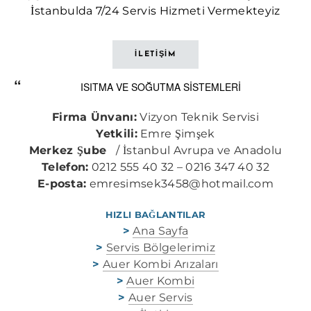
İstanbulda 7/24 Servis Hizmeti Vermekteyiz
İLETİŞİM
ISITMA VE SOĞUTMA SİSTEMLERİ
Firma Ünvanı:
Vizyon Teknik Servisi
Yetkili:
Emre Şimşek
Merkez Şube
/ İstanbul Avrupa ve Anadolu
Telefon:
0212 555 40 32 – 0216 347 40 32
E-posta:
emresimsek3458@hotmail.com
HIZLI BAĞLANTILAR
>
Ana Sayfa
>
Servis Bölgelerimiz
>
Auer Kombi Arızaları
>
Auer Kombi
>
Auer Servis