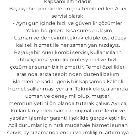
kapsamı altındadır.
CIHANGIR AUER SERVISI
Başakşehir genelinde en çok tercih edilen Auer
ELMADAĞ AUER SERVISI
servisi olarak:
- Aynı gün içinde hızlı ve güvenilir çözümler,
DIKILITAŞ AUER SERVISI
- Yakın bölgelere kısa sürede ulaşım,
FERIKÖY AUER SERVISI
​ - Uzman ve deneyimli teknik ekiple üst düzey
FULYA AUER SERVISI
kaliteli hizmet ile her zaman yanınızdayız.
B
aşakşehir
A
uer kombi servisi
,
kullanıcıların
GÜLTEPE AUER SERVISI
ihtiyaçlarına yönelik profesyonel ve hızlı
GÖZTEPE AUER SERVISI
çözümler sunan bir hizmettir. Temel
özellikleri
a
r
asın
d
a
, a
r
ıza tespitinden düzenli bakım
HALICIĞLU AUER SERVISI
işlemlerine kadar geniş bir kapsamda kaliteli
HARBIYE AUER SERVISI
hizmet sağlanması yer alır. Teknik ekip, alanında
uzman ve deneyimli olup, müşteri
İSTINYE AUER SERVISI
memnuniyetini ön planda tutarak çalışır. Ayrıca,
KURTULUŞ AUER SERVISI
kullanılan yedek parçalar orijinal ürünlerdir ve
MASLAK AUER SERVISI
yapılan işlemler garantili şekilde gerçekleştirilir.
Acil durumlar için hızlı müdahale hizmeti sunan
MERTER AUER SERVISI
servis, aynı zamanda enerji verimliliğini artırmaya