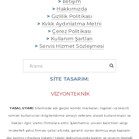
>
İletişim
>
Hakkımızda
>
Gizlilik Politikası
>
Kvkk Aydınlatma Metni
>
Çerez Politikası
>
Kullanım Şartları
>
Servis Hizmet Sözleşmesi
SİTE TASARIM:
​
VİZYONTEKNİK
YASAL UYARI:
Sitemizde adı geçen kombi markaları, logoları ve tescilli
isimler kullanıcıları bilgilendirme amaçlı referans olarak kullanılmıştır ve
hakları ilgili üretici firmalara aittir. İşletmemiz, unvanı belirtilen vergi
mükellefi şahıs firması çatısı altında, garanti süresi dolmuş veya kapsam
dışı kalmış cihazlara tüketici talebi doğrultusunda bakım ve onarım desteği