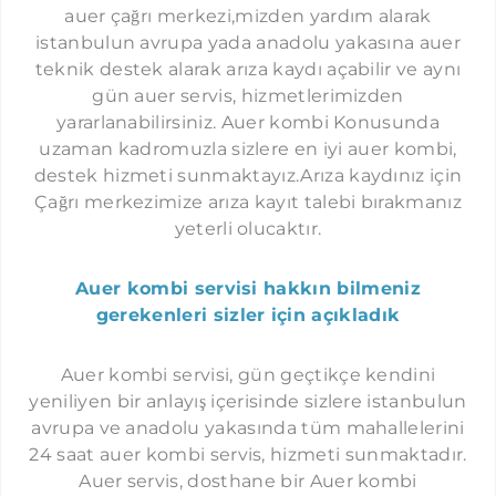
İMMERGAS SERVISI İSTANBUL
auer çağrı merkezi,mizden yardım alarak
KAVAKLI AUER SERVISI
istanbulun avrupa yada anadolu yakasına auer
teknik destek alarak arıza kaydı açabilir ve aynı
GÜRPINAR AUER SERVISI
gün auer servis, hizmetlerimizden
SELIMPAŞA AUER SERVISI
yararlanabilirsiniz. Auer kombi Konusunda
KUMBURGAZ AUER SERVISI
uzaman kadromuzla sizlere en iyi auer kombi,
destek hizmeti sunmaktayız.Arıza kaydınız için
GÖKTÜRK AUER SERVISI
Çağrı merkezimize arıza kayıt talebi bırakmanız
KEMERBURGAZ AUER SERVISI
yeterli olucaktır.
HABIPLER AUER SERVISI
Auer kombi servisi hakkın bilmeniz
SULTANÇIFTLIĞI AUER SERVISI
gerekenleri sizler için açıkladık
MECIDIYEKÖY AUER SERVISI
NIŞANTAŞI AUER SERVISI
Auer kombi servisi, gün geçtikçe kendini
yeniliyen bir anlayış içerisinde sizlere istanbulun
ORTAKÖY AUER SERVISI
avrupa ve anadolu yakasında tüm mahallelerini
ETILER AUER SERVISI
24 saat auer kombi servis, hizmeti sunmaktadır.
Auer servis, dosthane bir Auer kombi
YENIBOSNA AUER SERVISI