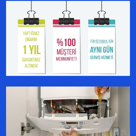
SERVIS BÖLGELERIMIZ
ALIBEYKÖY AUER SERVISI
ESENYURT AUER SERVISI
KÜÇÜKÇEKMECE AUER SERVISI
BAĞCILAR AUER SERVISI
BAHÇELIEVLER AUER SERVISI
SULTANGAZI AUER SERVISI
BAŞAKŞEHIR AUER SERVISI
GAZIOSMANPAŞA AUER SERVISI
AVCILAR AUER SERVISI
KAĞITHANE AUER SERVISI
ESENLER AUER SERVISI
EYÜP AUER SERVISI