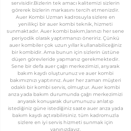
servisidir.Bizlerin tek amacı kalitemizi sizlerin
ŞIRINEVLER AUER SERVISI
görerek bizlerin markasını tercih etmenizdir.
LEVENT AUER SERVISI
Auer Kombi Uzman kadrosuyla sizlere en
yenilikçi bir auer kombi teknik, hizmeti
ÇAĞLAYAN AUER SERVISI
sunmaktadır. Auer kombi bakım,larınızı her sene
SEFAKÖY AUER SERVISI
periyodik olarak yaptırmanızı öneririz. Çünkü
auer kombiler çok uzun yıllar kullanabiliceğiniz
YEŞILKÖY AUER SERVISI
bir kombidir. Ama bunun için sizlerin üstüne
YEŞILYURT AUER SERVISI
düşen görevleride yapmanız gerekmektedir.
Sene bir defa auer çağrı merkezimizi, arıyarak
FLORYA AUER SERVISI
bakım kaydı oluşturunuz ve auer kombi
ÇAPA AUER SERVISI
bakımıznızı yaptırınız. Auer her zaman müşteri
CERRAHPAŞA AUER SERVISI
odaklı bir kombi servis, olmuştur. Auer kombi
arıza yada bakım durumunda çağrı merkezimizi
KOCAMUSTAFAPAŞA AUER SERVISI
arıyarak konuşarak durumunuzu anlatıp
KASIMPAŞA AUER SERVISI
istediğiniz güne istediğiniz saate auer arıza yada
bakım kaydı açtırabilirsiniz. tüm kadromuzla
GÜNEŞLI AUER SERVISI
sizlere en iyi servis hizmeti sunmak için
HAZNEDAR AUER SERVISI
yanınızdayız.