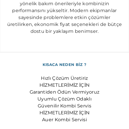
OKMEYDANI AUER SERVISI
yönelik bakım önerileriyle kombinizin
performansını yükseltir. Modern ekipmanlar
OSMANBEY AUER SERVISI
sayesinde problemlere etkin çözümler
SEYRANTEPE AUER SERVISI
üretilirken, ekonomik fiyat seçenekleri de bütçe
ŞIRINTEPE AUER SERVISI
dostu bir yaklaşım benimser.
TAKSIM AUER SERVISI
TOPKAPI AUER SERVISI
ULUS AUER SERVISI
KISACA NEDEN BİZ ?
YAYLA AUER SERVISI
Hızlı Çözüm Üretiriz
ZINCIRLIKUYU AUER SERVISI
HİZMETLERİMİZ İÇİN
Garantiden Ödün Vermiyoruz
Uyumlu Çözüm Odaklı
Güvenilir Kombi Servis
HİZMETLERİMİZ İÇİN
Auer Kombi Servisi