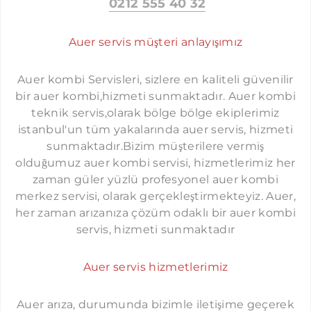
0212 555 40 32
ÜMRANIYE AUER SERVISI
Auer servis müşteri anlayışımız
MALTEPE AUER SERVISI
KADIKÖY AUER SERVISI
Auer kombi Servisleri, sizlere en kaliteli güvenilir
ÜSKÜDAR AUER SERVISI
bir auer kombi,hizmeti sunmaktadır. Auer kombi
KOMBI SERVISI İSTANBUL
teknik servis,olarak bölge bölge ekiplerimiz
KARTAL AUER SERVISI
PROTHERM SERVISI İSTANBUL
istanbul'un tüm yakalarında auer servis, hizmeti
SANCAKTEPE AUER SERVISI
sunmaktadır.Bizim müşterilere vermiş
LAMBERT SERVISI İSTANBUL
olduğumuz auer kombi servisi, hizmetlerimiz her
ATAŞEHIR AUER SERVISI
TERMOSTAR SERVISI İSTANBUL
zaman güler yüzlü profesyonel auer kombi
SULTANBEYLI AUER SERVISI
merkez servisi, olarak gerçekleştirmekteyiz. Auer,
DEMIRDÖKÜM SERVISI İSTANBUL
her zaman arızanıza çözüm odaklı bir auer kombi
TUZLA AUER SERVISI
FERROLI SERVISI İSTANBUL
servis, hizmeti sunmaktadır
ÇEKMEKÖY AUER SERVISI
AIRFEL SERVISI İSTANBUL
BEYKOZ AUER SERVISI
Auer servis hizmetlerimiz
DOLCEVITA SERVISI İSTANBUL
BEYOĞLU AUER SERVISI
FALKE SERVISI İSTANBUL
Auer arıza, durumunda bizimle iletişime geçerek
YAKUPLU AUER SERVISI